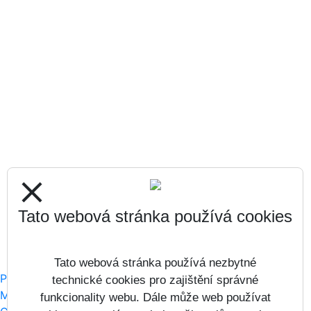
close
Tato webová stránka používá cookies
Tato webová stránka používá nezbytné
Prohlášení o přístupnosti
technické cookies pro zajištění správné
Mapa webu
funkcionality webu. Dále může web používat