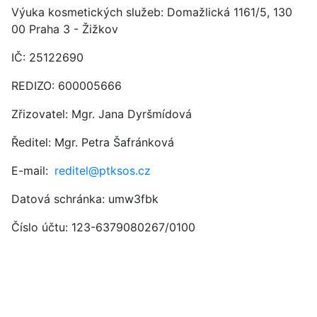
Výuka kosmetických služeb: Domažlická 1161/5, 130
00 Praha 3 - Žižkov
IČ:
25122690
REDIZO: 600005666
Zřizovatel: Mgr. Jana Dyršmídová
Ředitel: Mgr. Petra Šafránková
E-mail:
reditel@ptksos.cz
Datová schránka: umw3fbk
Číslo účtu: 123-6379080267/0100