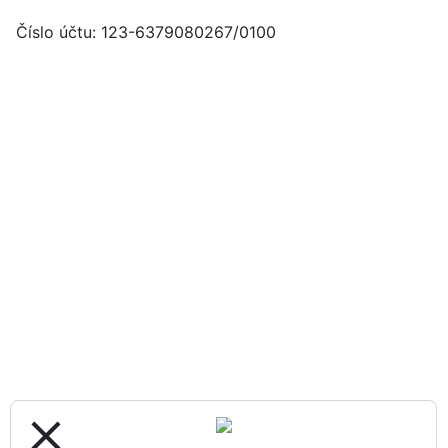
Číslo účtu: 123-6379080267/0100
close