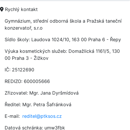
Rychlý kontakt
Gymnázium, střední odborná škola a Pražská taneční
konzervatoř, s.r.o
Sídlo školy: Laudova 1024/10,
163 00 Praha 6 - Řepy
Výuka kosmetických služeb: Domažlická 1161/5, 130
00 Praha 3 - Žižkov
IČ:
25122690
REDIZO: 600005666
Zřizovatel: Mgr. Jana Dyršmídová
Ředitel: Mgr. Petra Šafránková
E-mail:
reditel@ptksos.cz
Datová schránka: umw3fbk