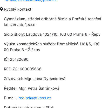
Rychlý kontakt
Gymnázium, střední odborná škola a Pražská taneční
konzervatoř, s.r.o
Sídlo školy: Laudova 1024/10,
163 00 Praha 6 - Řepy
Výuka kosmetických služeb: Domažlická 1161/5, 130
00 Praha 3 - Žižkov
IČ:
25122690
REDIZO: 600005666
Zřizovatel: Mgr. Jana Dyršmídová
Ředitel: Mgr. Petra Šafránková
E-mail:
reditel@ptksos.cz
Datová schránka: umw3fbk