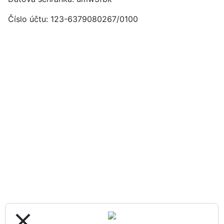
Číslo účtu: 123-6379080267/0100
close