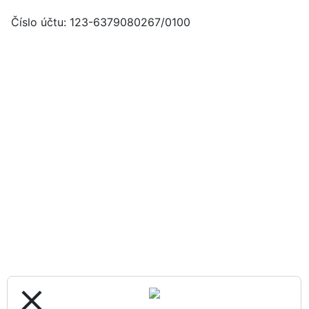
Číslo účtu: 123-6379080267/0100
close